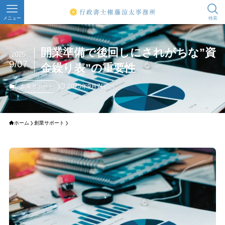
メニュー
検索
開業準備で後回しにされがちな”資
2025
9/07
金繰り表”の重要性
2025年9月7日
創業サポート
ホーム
創業サポート