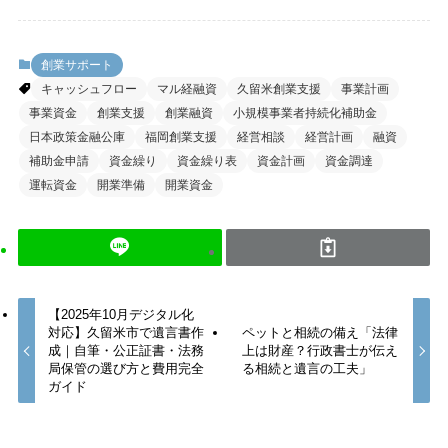
創業サポート
キャッシュフロー
マル経融資
久留米創業支援
事業計画
事業資金
創業支援
創業融資
小規模事業者持続化補助金
日本政策金融公庫
福岡創業支援
経営相談
経営計画
融資
補助金申請
資金繰り
資金繰り表
資金計画
資金調達
運転資金
開業準備
開業資金
【2025年10月デジタル化
対応】久留米市で遺言書作
ペットと相続の備え「法律
成｜自筆・公正証書・法務
上は財産？行政書士が伝え
局保管の選び方と費用完全
る相続と遺言の工夫」
ガイド