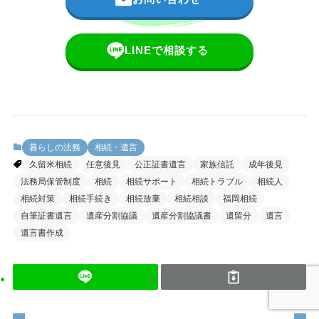
LINEで相談する
暮らしの法務
相続・遺言
久留米相続
任意後見
公正証書遺言
家族信託
成年後見
法務局保管制度
相続
相続サポート
相続トラブル
相続人
相続対策
相続手続き
相続放棄
相続相談
福岡相続
自筆証書遺言
遺産分割協議
遺産分割協議書
遺留分
遺言
遺言書作成