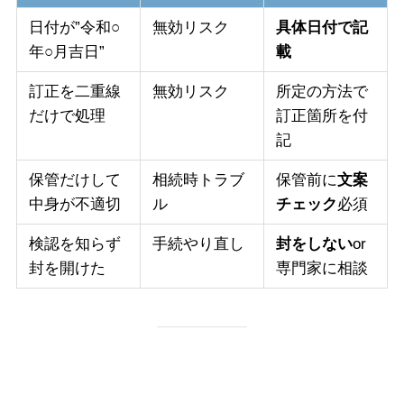
日付が”令和○
無効リスク
具体日付で記
年○月吉日”
載
訂正を二重線
無効リスク
所定の方法で
だけで処理
訂正箇所を付
記
保管だけして
相続時トラブ
保管前に
文案
中身が不適切
ル
チェック
必須
検認を知らず
手続やり直し
封をしない
or
封を開けた
専門家に相談