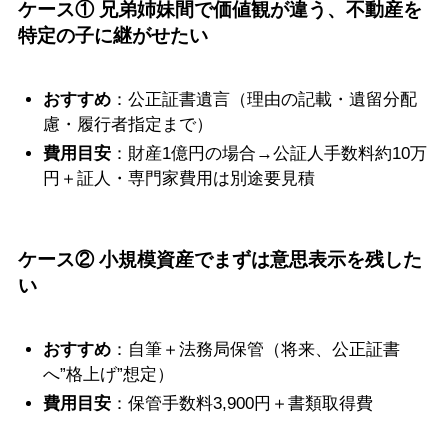
ケース① 兄弟姉妹間で価値観が違う、不動産を
特定の子に継がせたい
おすすめ
：公正証書遺言（理由の記載・遺留分配
慮・履行者指定まで）
費用目安
：財産1億円の場合→公証人手数料約10万
円＋証人・専門家費用は別途要見積
ケース② 小規模資産でまずは意思表示を残した
い
おすすめ
：自筆＋法務局保管（将来、公正証書
へ”格上げ”想定）
費用目安
：保管手数料3,900円＋書類取得費