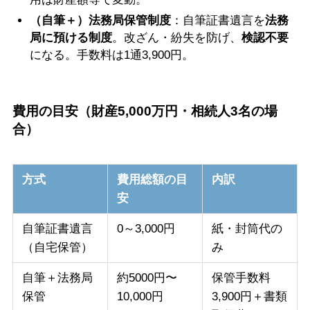
（自筆＋）法務局保管制度
：自筆証書遺言を
法務
局に預ける制度
。改ざん・紛失を防げ、
検認不要
になる。手数料は1通3,900円。
費用の目安（財産5,000万円・相続人3名の場
合）
方式
費用総額の目
内訳
安
自筆証書遺言
0～3,000円
紙・封筒代の
（自宅保管）
み
自筆＋法務局
約5000円〜
保管手数料
保管
10,000円
3,900円＋書類