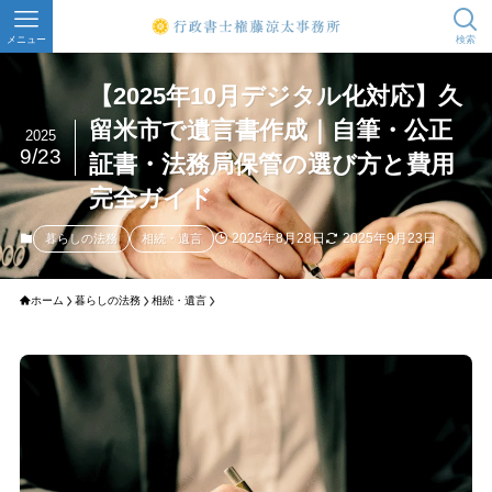
メニュー
検索
【2025年10月デジタル化対応】久
留米市で遺言書作成｜自筆・公正
2025
9/23
証書・法務局保管の選び方と費用
完全ガイド
2025年8月28日
2025年9月23日
暮らしの法務
相続・遺言
ホーム
暮らしの法務
相続・遺言