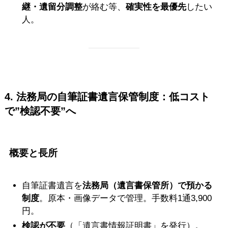
継・遺留分調整
が絡む等、
確実性を最優先
したい
人。
4. 法務局の自筆証書遺言保管制度：低コスト
で”検認不要”へ
概要と長所
自筆証書遺言を
法務局（遺言書保管所）で預かる
制度
。原本・画像データで管理。手数料1通3,900
円。
検認が不要
（「遺言書情報証明書」を発行）。