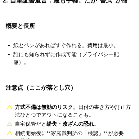
2. 自筆証書遺言：最も手軽。だが”書式”が命
概要と長所
紙とペンがあればすぐ作れる。費用は最小。
誰にも知られずに作成可能（プライバシー配
慮）。
注意点（ここが落とし穴）
方式不備は無効のリスク
。日付の書き方や訂正方
法ひとつでアウトになることも。
自宅保管だと
紛失・改ざんの恐れ
。
相続開始後に**家庭裁判所の「検認」**が必要