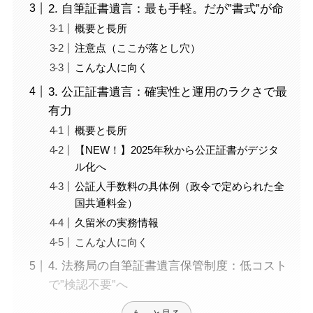
2. 自筆証書遺言：最も手軽。だが”書式”が命
概要と長所
注意点（ここが落とし穴）
こんな人に向く
3. 公正証書遺言：確実性と運用のラクさで最
有力
概要と長所
【NEW！】2025年秋から公正証書がデジタ
ル化へ
公証人手数料の具体例（政令で定められた全
国共通料金）
久留米の実務情報
こんな人に向く
4. 法務局の自筆証書遺言保管制度：低コスト
で”検認不要”へ