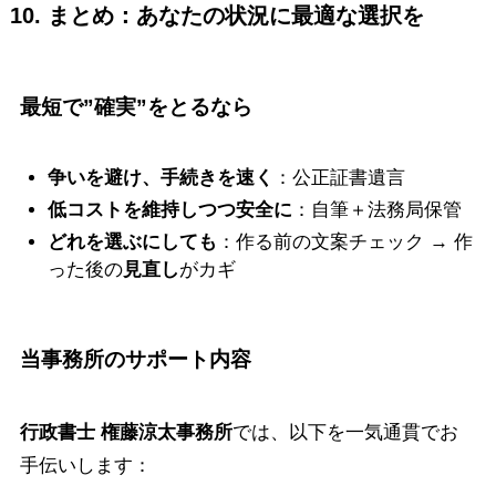
10. まとめ：あなたの状況に最適な選択を
最短で”確実”をとるなら
争いを避け、手続きを速く
：公正証書遺言
低コストを維持しつつ安全に
：自筆＋法務局保管
どれを選ぶにしても
：作る前の文案チェック → 作
った後の
見直し
がカギ
当事務所のサポート内容
行政書士 権藤涼太事務所
では、以下を一気通貫でお
手伝いします：