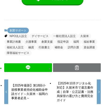
創業サポート
NPO法人設立
デイサービス
一般社団法人設立
久留米
事業計画書
介護事業
創業支援
指定申請
福岡
福祉事業
福祉法人設立
融資
行政書士
補助金
訪問介護
資金調達
障害福祉サービス
【2025年10月デジタル化
【2025年最新】第18回小
対応】久留米市で遺言書作
規模事業者持続化補助金申
成｜自筆・公正証書・法務
請ガイド～久留米・福岡の
局保管の選び方と費用完全
事業者必見～
ガイド