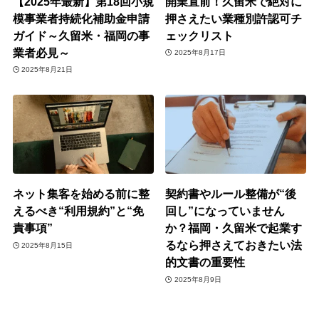
【2025年最新】第18回小規
開業直前！久留米で絶対に
模事業者持続化補助金申請
押さえたい業種別許認可チ
ガイド～久留米・福岡の事
ェックリスト
業者必見～
2025年8月17日
2025年8月21日
ネット集客を始める前に整
契約書やルール整備が“後
えるべき“利用規約”と“免
回し”になっていません
責事項”
か？福岡・久留米で起業す
るなら押さえておきたい法
2025年8月15日
的文書の重要性
2025年8月9日